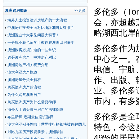
多伦多（To
澳洲购房知识
>>更多
会，亦超越
海外人士投资澳洲房地产的十大流程
中澳房产投资全面对比 这2张图太有用了
略湖西北岸
澳洲置业十大常见问题大科普！
一分钱不花也留学！教你在澳洲以房养学
多伦多作为
澳洲购房必须知道的一些常识
中心之一。
购买澳洲房产 中澳房产对比
澳洲房地产相关税费介绍
电信、宇航
澳大利亚房产概述
作、出版、
澳洲房屋分类全解析
购买澳洲房产的流程
业。多伦多
为什么购买澳洲房产
市内，有多
购买澳洲房产为什么需要律师
海外人士购买澳洲房产的法律保障
多伦多是全
布里斯班-近期最佳投资选择
澳大利亚别任性啦！世界排行榜都快被你包圆儿
特色，令这
了！
对比九国房产投资前景，澳洲最佳
49%的居民