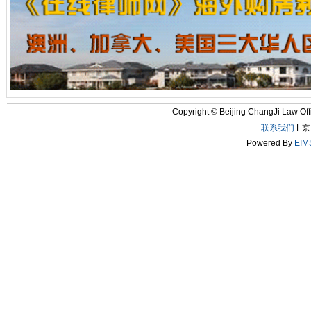
Copyright © Beijing ChangJi L
联系我们
‖ 京
Powered By
EIM