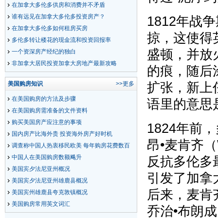
在加拿大多伦多供房和消费并不矛盾
谁有远见在加拿大多伦多投资房产？
1812年
在加拿大多伦多如何租房买房
掠，这使得
多伦多转让楼花的现金流和投资回报率
盛顿，并放
一个资深房产经纪的独白
非加拿大居民投资加拿大房地产最新攻略
的痕，随后
扩张，新上
美国购房知识
>>更多
在美国购房的方法及步骤
语里的意思
在美国购房需准备的文件资料
购买美国房产应注意的事项
1824年前
国内房产比海外贵 投资海外房产好时机
昂•麦肯齐（Wil
调查称中国人热衷移民欧美 每年购房花费数百
反抗多伦多
亿美元
中国人在美国购房数额飚升
美国宾夕法尼亚州概况
引发了加拿
美国宾夕法尼亚州雄鹿县概况
后来，麦肯
美国宾州雄鹿县夸克敦镇概况
美国购房常用英文词汇
乔治•布朗