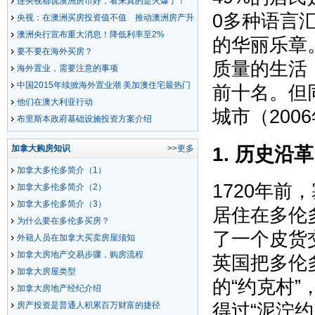
连央视都说澳洲房市好，看来真的是火爆了！
0多种语言
央视：在澳洲买房投资值不值 推动澳洲房产升
值的五大因素
澳洲央行宣布重大消息！降低利率至2%
的华丽乐章
要不要在海外买房？
质量的生活
海外置业，需要注意的事项
中国2015年续掀海外置业潮 美加澳住宅最热门
前十名。但
他们在澳大利亚行动
城市（200
布里斯本政府基础设施投资方案介绍
1. 历史沿革
加拿大购房知识
>>更多
加拿大多伦多简介（1）
1720年前，
加拿大多伦多简介（2）
加拿大多伦多简介（3）
居住在多伦
为什么要在多伦多买房？
了一个皮货
外籍人员在加拿大买卖房屋须知
加拿大房地产交易步骤，购房流程
英国把多伦
加拿大房屋类型
的“约克村
加拿大房地产经纪介绍
得过“泥泞约
房产投资是普通人积累百万财富的捷径