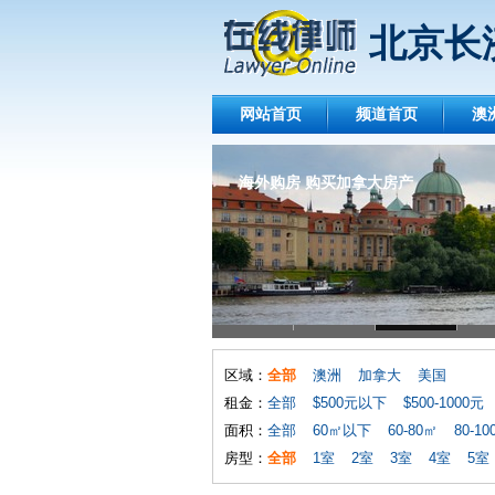
北京长
网站首页
频道首页
澳
海外购房 购买加拿大房产
海外房源 购买加拿大多伦多房产
区域：
全部
澳洲
加拿大
美国
租金：
全部
$500元以下
$500-1000元
面积：
全部
60㎡以下
60-80㎡
80-1
房型：
全部
1室
2室
3室
4室
5室