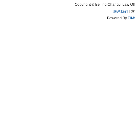
Copyright © Beijing ChangJi L
联系我们
‖ 京
Powered By
EIM