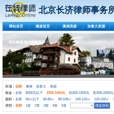
北京长济律师事务
网站首页
频道首页
澳洲房源
加拿大房源
海外购房 海外楼盘展示
区域：
全部
澳洲
加拿大
美国
租金：
全部
$500元以下
$500-1000元
$1000-1500元
$1500-2000元
面积：
全部
60㎡以下
60-80㎡
80-100㎡
100-120㎡
120-150㎡
房型：
全部
1室
2室
3室
4室
5室