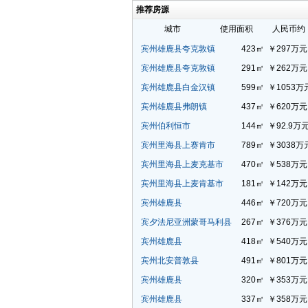
推荐房源
城市
使用面积
人民币约
宾州雄鹿县夸克敦镇
423㎡
￥297万元
宾州雄鹿县夸克敦镇
291㎡
￥262万元
宾州雄鹿县白金汉镇
599㎡
￥1053万
宾州雄鹿县弗朗镇
437㎡
￥620万元
宾州伯利恒市
144㎡
￥92.9万
宾州里海县上赛肯市
789㎡
￥3038万
宾州里海县上麦克基市
470㎡
￥538万元
宾州里海县上麦肯基市
181㎡
￥142万元
宾州雄鹿县
446㎡
￥720万元
宾夕法尼亚洲蒙哥马利县
267㎡
￥376万元
宾州雄鹿县
418㎡
￥540万元
宾州北安普敦县
491㎡
￥801万元
宾州雄鹿县
320㎡
￥353万元
宾州雄鹿县
337㎡
￥358万元