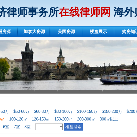
济律师事务所
在线律师网
海外
洲房源
加拿大房源
美国房源
楼盘展示
购房知
-50万
$50-60万
$60-80万
$80-100万
$100-150万
$150-200万
$20
00㎡
100-120㎡
120-150㎡
150-200㎡
200-300㎡
300㎡以上
6室
7室
8室