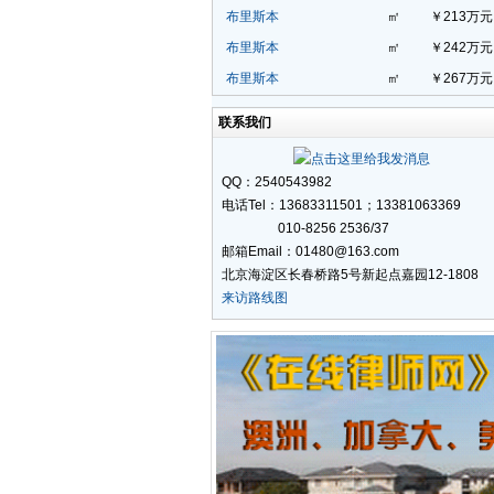
布里斯本
㎡
￥213万元
布里斯本
㎡
￥242万元
布里斯本
㎡
￥267万元
联系我们
QQ：2540543982
电话Tel：13683311501；13381063369
010-8256 2536/37
邮箱Email：01480@163.com
北京海淀区长春桥路5号新起点嘉园12-1808
来访路线图