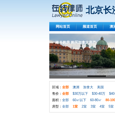
北京长
网站首页
频道首页
澳
海外购房 购买加拿大房产
区域：
全部
澳洲
加拿大
美国
售价：
全部
$30万以下
$30-40万
$40
面积：
全部
60㎡以下
60-80㎡
80-1
房型：
全部
1室
2室
3室
4室
5室